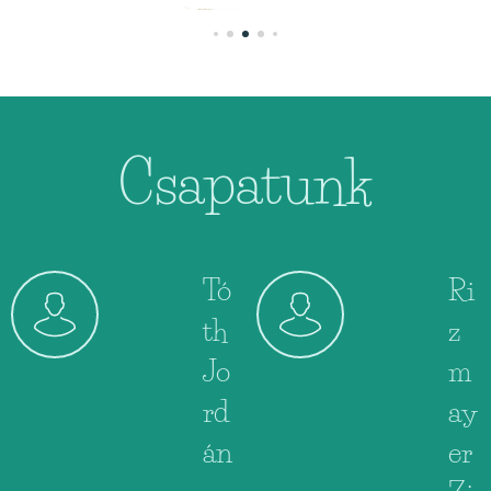
Csapatunk
Tó
Ri
th
z
Jo
m
rd
ay
án
er