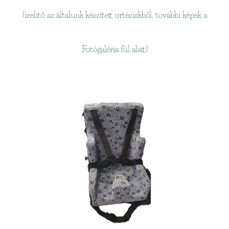
(ízelítő az általunk készített ortéziskből, további képek a
Fotógaléria fül alatt)