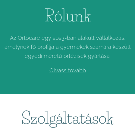
Rólunk
Az Ortocare egy 2023-ban alakult vállalkozás,
amelynek fő profilja a gyermekek számára készült
egyedi méretű ortézisek gyártása.
Olvass tovább
Szolgáltatások