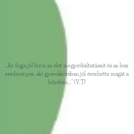
„Az fogja jól bírni az élet megpróbáltatásait és az lesz
eredményes, aki gyerekkorában jól érezhette magát a
bőrében..." (V.T)