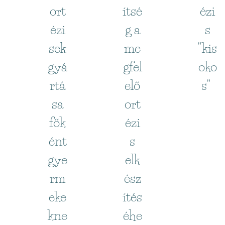
ort
ítsé
ézi
ézi
g a
s
sek
me
"kis
gyá
gfel
oko
rtá
elő
s"
sa
ort
fők
ézi
ént
s
gye
elk
rm
ész
eke
ítés
kne
éhe