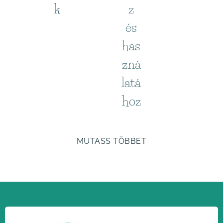
k
z
és
has
zná
latá
hoz
MUTASS TÖBBET