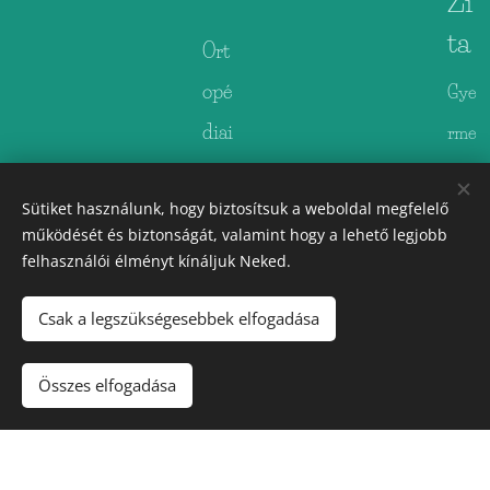
Zi
ta
Ort
opé
Gye
diai
rme
mű
kreh
Sütiket használunk, hogy biztosítsuk a weboldal megfelelő
sze
abili
működését és biztonságát, valamint hogy a lehető legjobb
rés
táci
felhasználói élményt kínáljuk Neked.
z,
ós
Csak a legszükségesebbek elfogadása
Orfi
szak
t
gyó
Összes elfogadása
sza
gyt
kért
orn