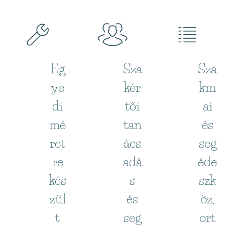
Eg
Sza
Sza
ye
kér
km
di
tői
ai
mé
tan
és
ret
ács
seg
re
adá
éde
kés
s
szk
zül
és
öz,
t
seg
ort